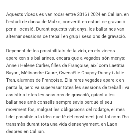
Aquests vídeos es van rodar entre 2016 i 2024 en Callian, en
l'estudi de dansa de Malko, convertit en estudi de gravació
per a l'ocasió. Durant aquests vuit anys, les ballarines van
alternar sessions de treball en grup i sessions de gravació.
Depenent de les possibilitats de la vida, en els vídeos
apareixen sis ballarines, encara que a vegades són menys:
Anne i Hélène Carlier, filles de Françoise, així com Laetitia
Bayart, Mélisandre Caure, Gwenaëlle Chapoy-Duboy i Julie
Tran, alumnes de Françoise. Ella rares vegades apareix en
pantalla, però va supervisar totes les sessions de treball i va
assistir a totes les sessions de gravació, guiant a les
ballarines amb consells sempre savis perquè el seu
moviment fos, malgrat les obligacions del rodatge, el més
fidel possible a la idea que té del moviment just tal com l'ha
transmès durant tota una vida d'ensenyament, en Laon i
després en Callian.