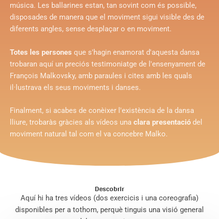
música. Les ballarines estan, tan sovint com és possible,
disposades de manera que el moviment sigui visible des de
diferents angles, sense desplaçar o en moviment.
Totes les persones
que s'hagin enamorat d'aquesta dansa
trobaran aquí un preciós testimoniatge de l'ensenyament de
François Malkovsky, amb paraules i cites amb les quals
il·lustrava els seus moviments i danses.
Finalment, si acabes de conèixer l'existència de la dansa
lliure, trobaràs gràcies als vídeos una
clara presentació
del
moviment natural tal com el va concebre Malko.
Descobrir
Aquí hi ha tres vídeos (dos exercicis i una coreografia)
disponibles per a tothom, perquè tinguis una visió general