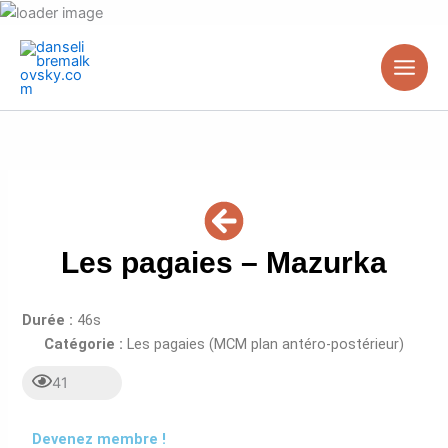
Aller
au
contenu
Les pagaies – Mazurka
Durée :
46s
Catégorie :
Les pagaies (MCM plan antéro-postérieur)
41
Devenez membre !