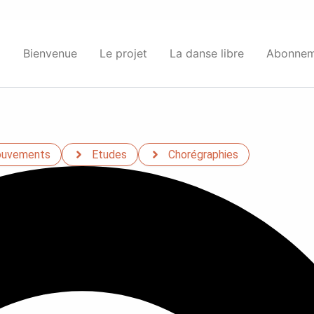
Bienvenue
Le projet
La danse libre
Abonnem
uvements
Etudes
Chorégraphies