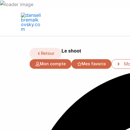
Aller
au
contenu
Le shoot
Retour
Mon compte
Mes favoris
Mo
Search