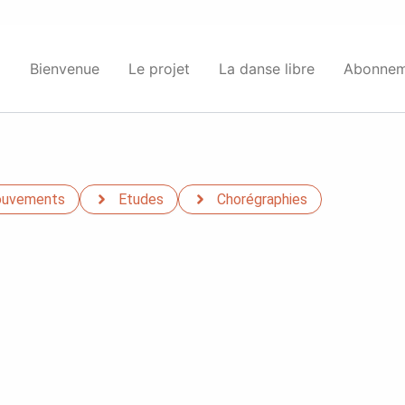
Bienvenue
Le projet
La danse libre
Abonnem
uvements
Etudes
Chorégraphies