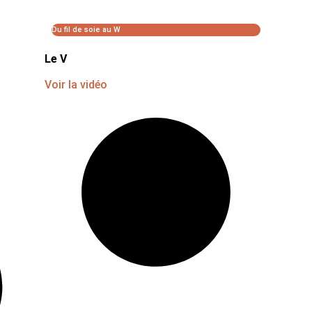
Du fil de soie au W
Le V
Voir la vidéo