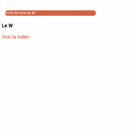
Du fil de soie au W
Le W
Voir la vidéo