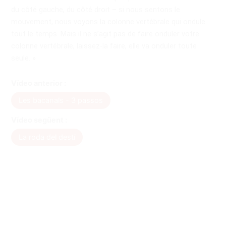
du côté gauche, du côté droit – si nous sentons le
mouvement, nous voyons la colonne vertébrale qui ondule
tout le temps. Mais il ne s’agit pas de faire onduler votre
colonne vertébrale, laissez-la faire, elle va onduler toute
seule. »
Vídeo anterior :
Les bacanals - 3 passos
Vídeo següent :
La roda del destí