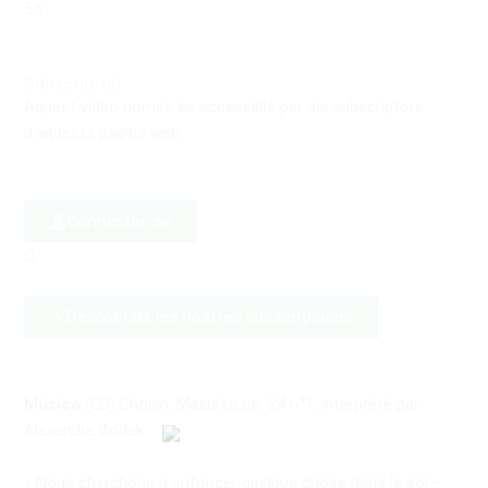
55
Subscriu-te!
Aquest vídeo només és accessible per als subscriptors
d'aquesta pàgina web.
Connectar-se
O
Descobreix les nostres subscripcions
Música
(CD) Chopin, Mazurka op. 24 n°1, interprété par
Alexandre Bodak
« Nous cherchons à enfoncer quelque chose dans le sol –