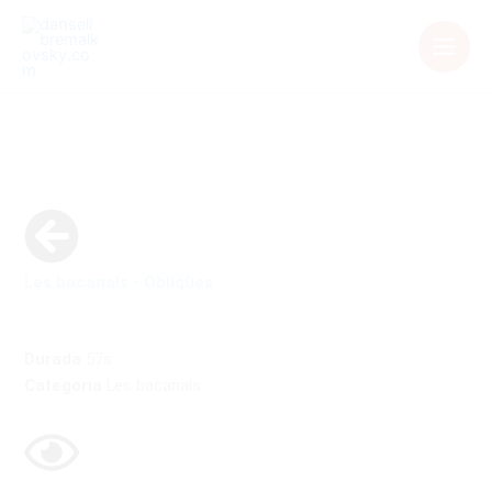
Aller
au
contenu
Les bacanals - Obliqües
Durada
57s
Categoria
Les bacanals