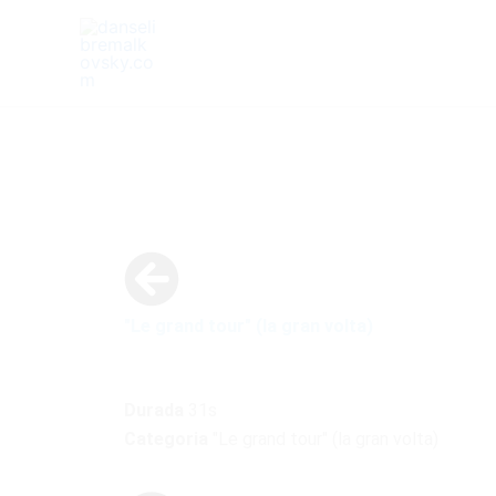
Aller
au
contenu
"Le grand tour" (la gran volta)
Durada
31s
Categoria
"Le grand tour" (la gran volta)