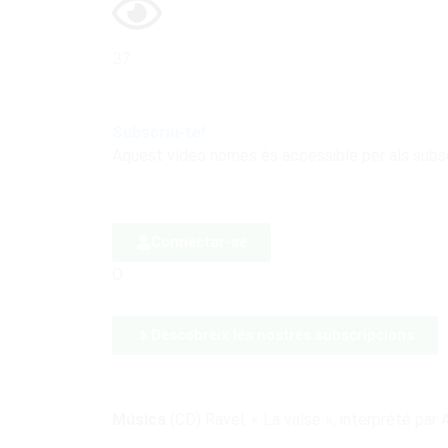
37
Subscriu-te!
Aquest vídeo només és accessible per als subs
Connectar-se
O
Descobreix les nostres subscripcions
Música
(CD) Ravel, « La valse », interprété par