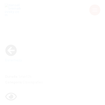
Aller
au
contenu
Esterhazy
Durada
1min17s
Categoria
Coreografies