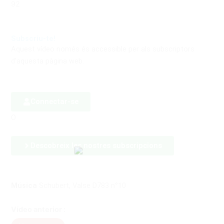
92
Subscriu-te!
Aquest vídeo només és accessible per als subscriptors
d'aquesta pàgina web.
Connectar-se
O
Descobreix les nostres subscripcions
Música
Schubert, Valse D783 n°10
Vídeo anterior :