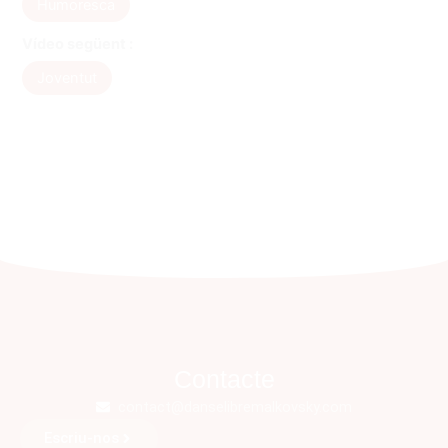
Humoresca
Vídeo següent :
Joventut
Contacte
contact@danselibremalkovsky.com
Escriu-nos