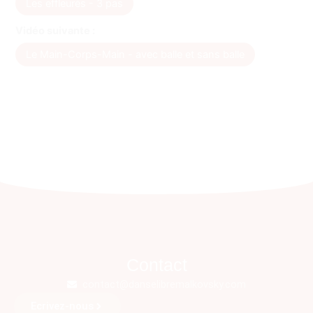
Les effleurés - 3 pas
Vidéo suivante :
Le Main-Corps-Main - avec balle et sans balle
Contact
contact@danselibremalkovsky.com
Ecrivez-nous