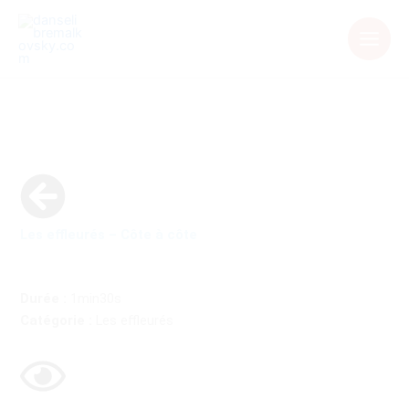
Aller
au
contenu
Les effleurés – Côte à côte
Durée :
1min30s
Catégorie :
Les effleurés