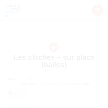
Aller
au
contenu
Les cloches – sur place
(balles)
Durée :
1min14s
Catégorie :
Les cloches (MCM plan frontal)
42
Devenez membre !