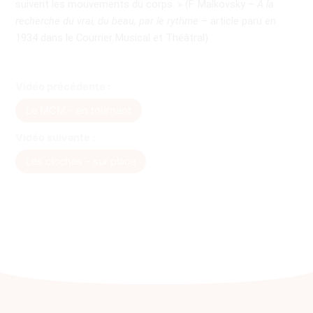
suivent les mouvements du corps. » (F. Malkovsky –
A la
recherche du vrai, du beau, par le rythme
– article paru en
1934 dans le Courrier Musical et Théâtral)
Vidéo précédente :
Le MCM - en tournant
Vidéo suivante :
Les cloches - sur place