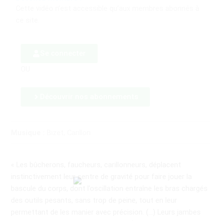
Cette vidéo n’est accessible qu’aux membres abonnés à
ce site.
Se connecter
OU
Découvrir nos abonnements
Musique :
Bizet, Carillon
« Les bûcherons, faucheurs, carillonneurs, déplacent
instinctivement leur centre de gravité pour faire jouer la
bascule du corps, dont l’oscillation entraîne les bras chargés
des outils pesants, sans trop de peine, tout en leur
permettant de les manier avec précision. (…) Leurs jambes