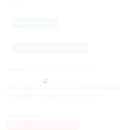
ce site.
Se connecter
OU
Découvrir nos abonnements
Musique :
Chopin, Valse posthume en La b M
« Il ne s’agit pas de repousser ; c’est justement cette force
centrifuge qui se charge du mouvement du lasso. »
Vidéo précédente :
Le lasso - sur place - en tournant