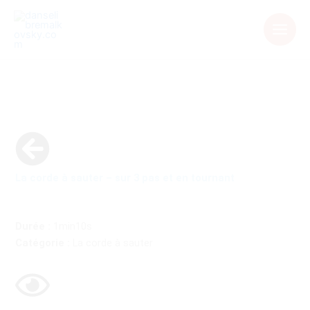
Aller
au
contenu
La corde à sauter – sur 3 pas et en tournant
Durée :
1min10s
Catégorie :
La corde à sauter