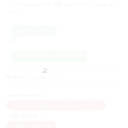
Cette vidéo n’est accessible qu’aux membres abonnés à
ce site.
Se connecter
OU
Découvrir nos abonnements
Musique :
J. Strauss, Au loin
Vidéo précédente :
Inverse des pagaies - sur place et en marchant
Vidéo suivante :
Paganini "la décision"