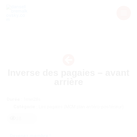
Aller
au
contenu
Inverse des pagaies – avant
arrière
Durée :
1min28s
Catégorie :
Les pagaies (MCM plan antéro-postérieur)
28
Devenez membre !