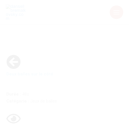
Aller
au
contenu
Deux balles sur le côté
Durée :
48s
Catégorie :
Jeux de balles