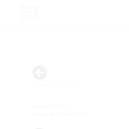
Aller
au
contenu
6e danse hongroise
Durée :
3min01s
Catégorie :
Chorégraphies