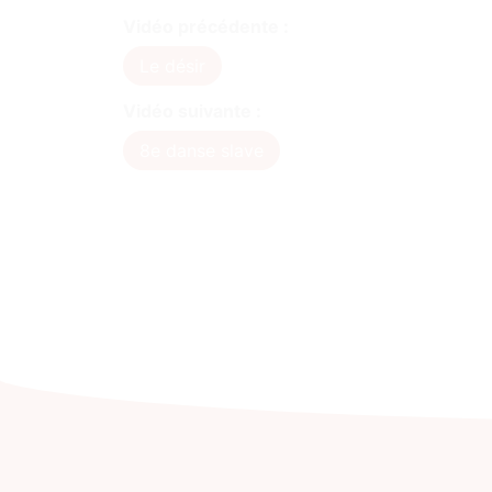
Vidéo précédente :
Le désir
Vidéo suivante :
8e danse slave