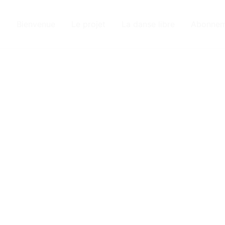
Bienvenue
Le projet
La danse libre
Abonnem