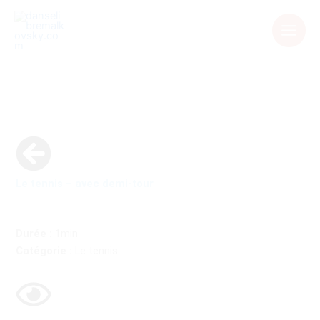
Aller
au
contenu
Le tennis – avec demi-tour
Durée :
1min
Catégorie :
Le tennis