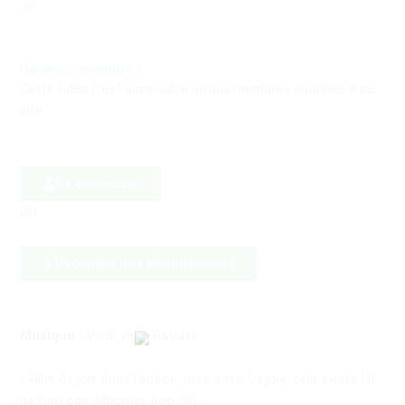
40
Devenez membre !
Cette vidéo n’est accessible qu’aux membres abonnés à ce
site.
Se connecter
OU
Découvrir nos abonnements
Musique :
Verdi, Duo Traviata
« Plus de joie dans l’action, mes amis. La joie, cela existe ! II
ne faut pas déborder trop tôt.