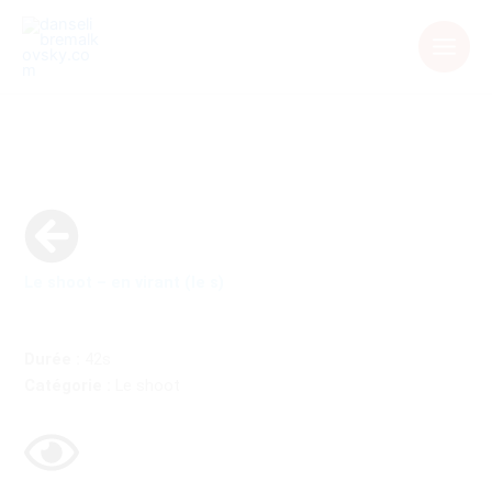
Aller
au
contenu
Le shoot – en virant (le s)
Durée :
42s
Catégorie :
Le shoot