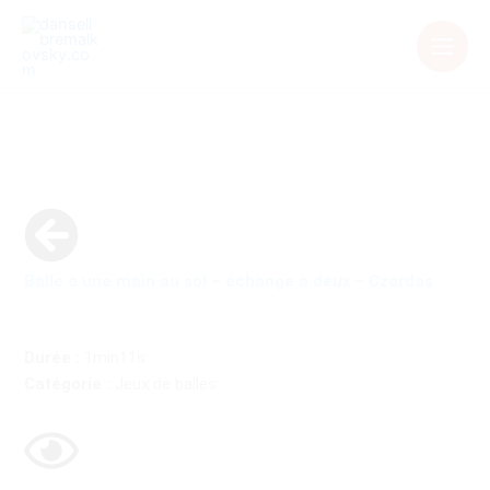
Aller
au
contenu
Balle à une main au sol – échange à deux – Czardas
Durée :
1min11s
Catégorie :
Jeux de balles