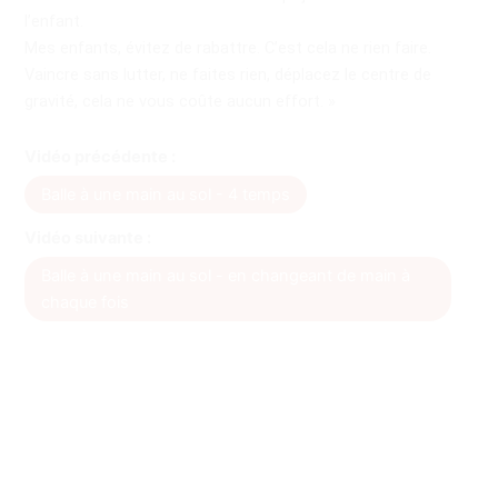
l’enfant.
Mes enfants, évitez de rabattre. C’est cela ne rien faire.
Vaincre sans lutter, ne faites rien, déplacez le centre de
gravité, cela ne vous coûte aucun effort. »
Vidéo précédente :
Balle à une main au sol - 4 temps
Vidéo suivante :
Balle à une main au sol - en changeant de main à
chaque fois